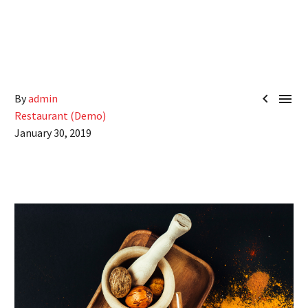


By
admin
Restaurant (Demo)
January 30, 2019